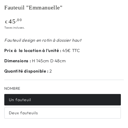
Fauteuil "Emmanuelle"
Prix
,00
45
€
normal
Taxes incluses.
Fauteuil design en rotin à dossier haut
Prix à la location à l’unité :
45€ TTC
Dimensions :
H 145cm D 48cm
Quantité disponible :
2
NOMBRE
Un fauteuil
Deux fauteuils