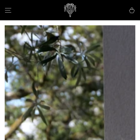
IGNORER LE
CONTENU
Panier
IGNORER LES
INFORMATIONS SUR
LE PRODUIT